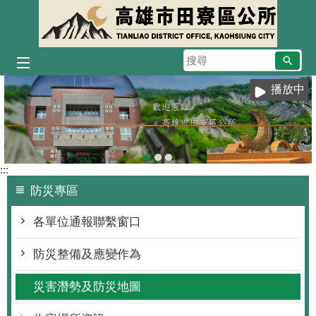
跳到主要內容區塊
搜
尋
播放中
:::
防災專區
各單位通報聯繫窗口
防災整備及應變作為
災害潛勢及防災地圖