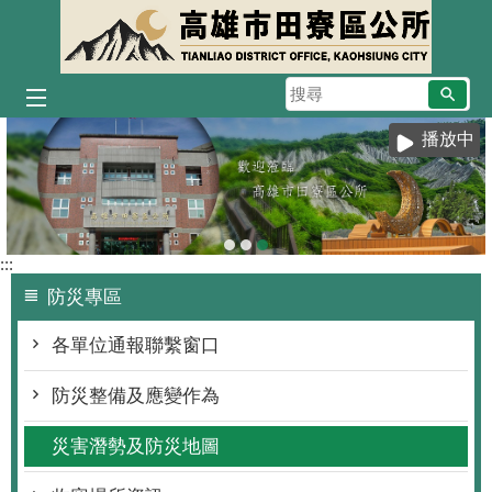
跳到主要內容區塊
搜
尋
播放中
:::
防災專區
各單位通報聯繫窗口
防災整備及應變作為
災害潛勢及防災地圖