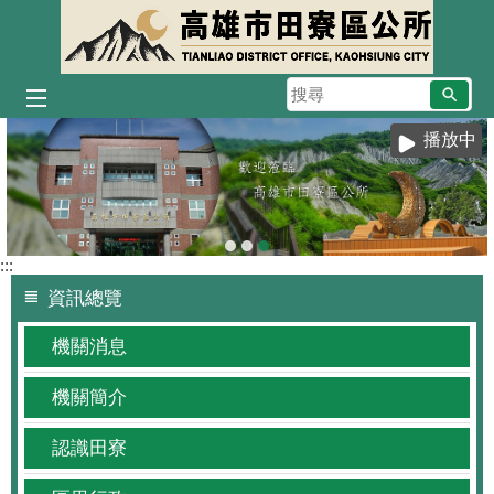
跳到主要內容區塊
搜
尋
播放中
:::
資訊總覽
機關消息
機關簡介
認識田寮