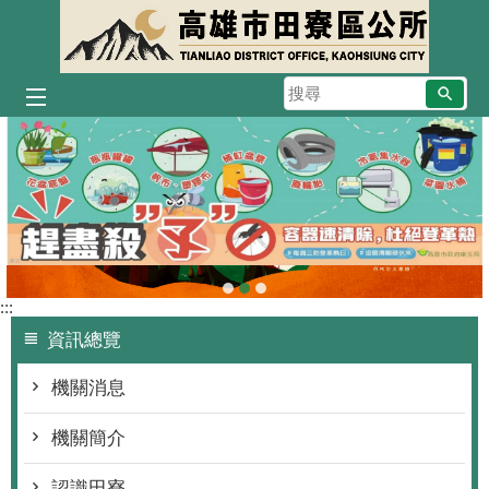
跳到主要內容區塊
搜
尋
播放中
:::
資訊總覽
機關消息
機關簡介
認識田寮