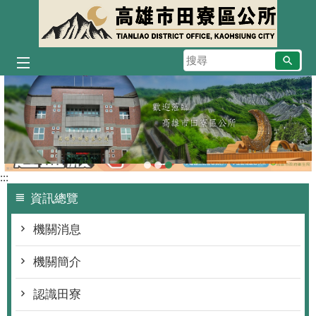
跳到主要內容區塊
搜
尋
播放中
:::
資訊總覽
機關消息
機關簡介
認識田寮