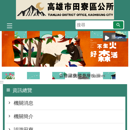
跳到主要內容區塊
搜
尋
播放中
森林防火-A款
登革熱常見孳生源
田寮區公所banner
:::
資訊總覽
機關消息
機關簡介
認識田寮