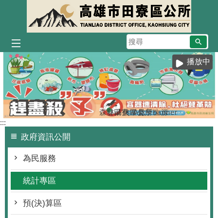
跳到主要內容區塊
搜
尋
播放中
森林防火-A款
登革熱常見孳生源
田寮區公所banner
:::
政府資訊公開
為民服務
統計專區
預(決)算區