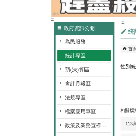
:::
:::
政府資訊公開
統
為民服務
首
統計專區
性別統
預(決)算區
會計月報區
法規專區
相關檔
檔案應用專區
11
政策及業務宣導執行專區