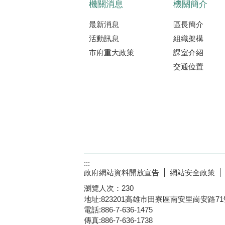
機關消息
機關簡介
最新消息
區長簡介
活動訊息
組織架構
市府重大政策
課室介紹
交通位置
:::
政府網站資料開放宣告
網站安全政策
瀏覽人次：
230
地址:823201高雄市田寮區南安里崗安路71
電話:886-7-636-1475
傳真:886-7-636-1738