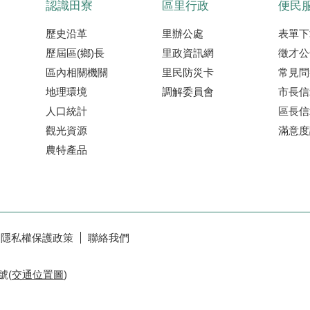
認識田寮
區里行政
便民
歷史沿革
里辦公處
表單下
歷屆區(鄉)長
里政資訊網
徵才公
區內相關機關
里民防災卡
常見問
地理環境
調解委員會
市長信
人口統計
區長信
觀光資源
滿意度
農特產品
隱私權保護政策
聯絡我們
號(
交通位置圖
)