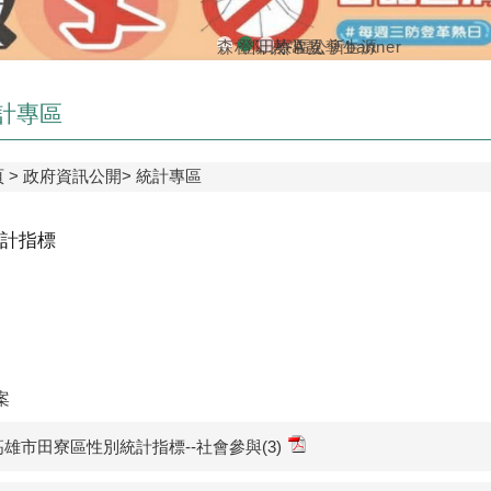
森林防火-A款
登革熱常見孳生源
田寮區公所banner
計專區
頁
政府資訊公開
統計專區
計指標
案
3高雄市田寮區性別統計指標--社會參與(3)