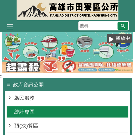
跳到主要內容區塊
搜
尋
播放中
:::
政府資訊公開
為民服務
統計專區
預(決)算區