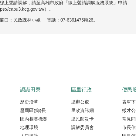
線上聲請調解，請至高雄市政府「線上聲請調解服務系統」申請
ps://cabu3.kcg.gov.tw/）。
絡窗口：民政課林小姐 電話：07-6361475轉26。
認識田寮
區里行政
便民
歷史沿革
里辦公處
表單下
歷屆區(鄉)長
里政資訊網
徵才公
區內相關機關
里民防災卡
常見問
地理環境
調解委員會
市長信
人口統計
區長信