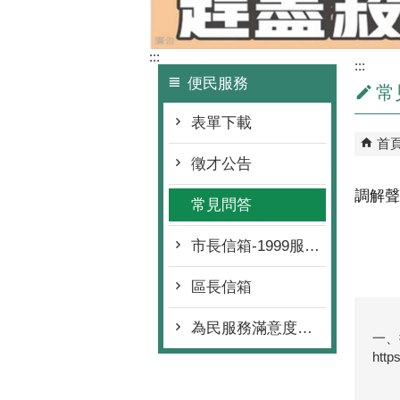
:::
:::
便民服務
常
表單下載
首
徵才公告
調解聲
常見問答
市長信箱-1999服務專線
區長信箱
為民服務滿意度調查
一、
htt