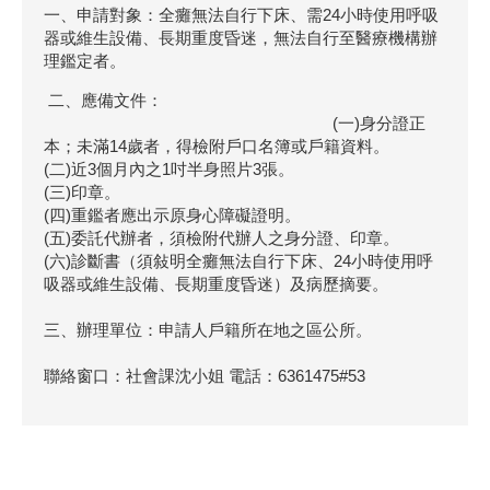
一、申請對象：全癱無法自行下床、需24小時使用呼吸
器或維生設備、長期重度昏迷，無法自行至醫療機構辦
理鑑定者。
二、應備文件：
(一)身分證正
本；未滿14歲者，得檢附戶口名簿或戶籍資料。
(二)近3個月內之1吋半身照片3張。
(三)印章。
(四)重鑑者應出示原身心障礙證明。
(五)委託代辦者，須檢附代辦人之身分證、印章。
(六)診斷書（須敍明全癱無法自行下床、24小時使用呼
吸器或維生設備、長期重度昏迷）及病歷摘要。
三、辦理單位：申請人戶籍所在地之區公所。
聯絡窗口：社會課沈小姐 電話：6361475#53