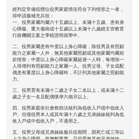
經判定常備役體位役男家庭情況符合下列情形之一者，
得申請服補充兵役：
一、役男家屬均屬六十五歲以上、未滿十五歲、患有身
心障礙、重大傷病或十五歲以上未滿十八歲經主管教育
行政機關立案之學校證明就學中。
二、役男家屬患有中度以上身心障礙，除役男及有照顧
能力之家屬一人外，無其他家屬照顧或其他家屬均屬前
款情形；中度以上身心障礙家屬超過一人時，每增加一
人得增列有照顧能力之家屬一人。役男父母、子女或配
偶患有重度以上身心障礙時，不計列其他家屬之照顧能
力。
三、役男育有未滿十二歲之子女二名以上，或未滿十二
歲之子女一名且配偶懷孕六個月以上。
四、役男家庭依社會救助法核列為低收入戶或中低收入
戶。但僅役男本人或其年滿十八歲之兄弟姊妹核列為低
收入戶或中低收入戶，不適用之。
五、役男父母或兄弟姊妹服兵役期間，因死亡或三等以
上之身心障礙，有撫卹事實，且役男無其他兄弟姊妹。