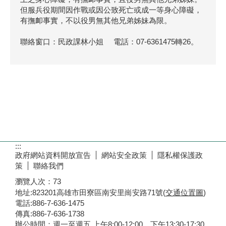
但服兵役期間因作戰或因公致死亡或成一等身心障礙，
有撫卹事實，不以役男無其他兄弟姊妹為限。
聯絡窗口：民政課林小姐 電話：07-6361475轉26。
:::
政府網站資料開放宣告
網站安全政策
隱私權保護政
策
聯絡我們
瀏覽人次：
73
地址:823201高雄市田寮區南安里崗安路71號(
交通位置圖
)
電話:886-7-636-1475
傳真:886-7-636-1738
辦公時間：週一至週五 上午8:00-12:00 下午13:30-17:30