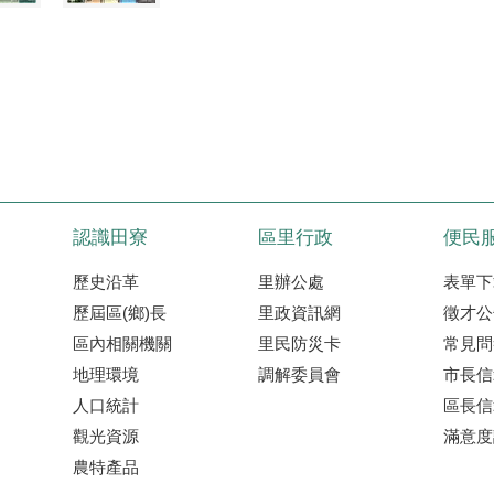
認識田寮
區里行政
便民
歷史沿革
里辦公處
表單下
歷屆區(鄉)長
里政資訊網
徵才公
區內相關機關
里民防災卡
常見問
地理環境
調解委員會
市長信
人口統計
區長信
觀光資源
滿意度
農特產品