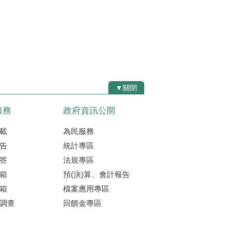
▼關閉
服務
政府資訊公開
載
為民服務
告
統計專區
答
法規專區
箱
預(決)算、會計報告
箱
檔案應用專區
調查
回饋金專區