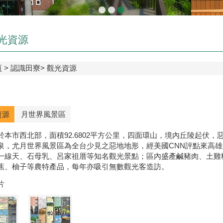
光資源
頁
認識田寮
觀光資源
資源
月世界風景區
於本市西北部，面積92.6802平方公里，四面環山，境內丘陵起伏
泉，尤月世界風景區為全台少見之惡地地形，經美國CNN評點來高
一線天、石母乳、呂家祖厝等知名觀光景點；區內盛產鹹豬肉、土雞
蕉、柚子等農特產品，每年亦吸引無數觀光客造訪。
片