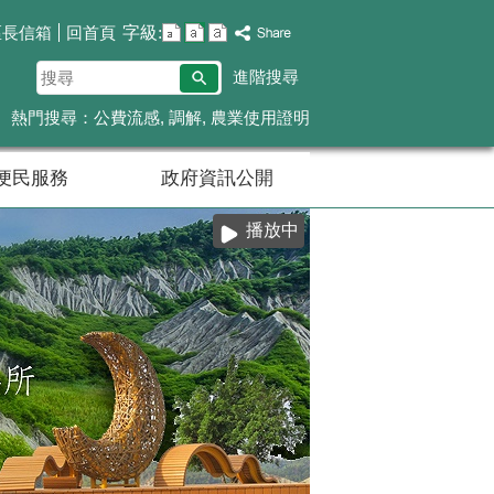
字級:
區長信箱
回首頁
搜
進階搜尋
尋
熱門搜尋：
公費流感
調解
農業使用證明
便民服務
政府資訊公開
播放中